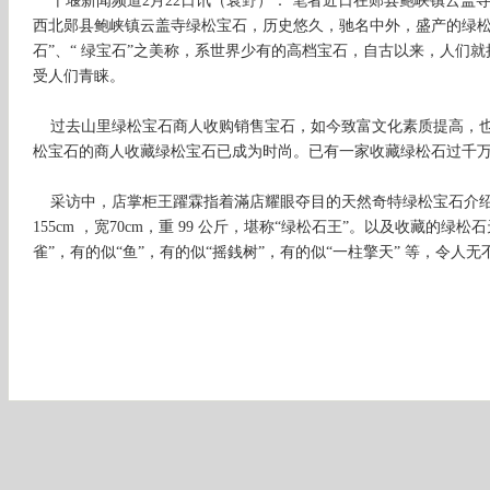
十堰新闻频道2月22日讯（袁野）： 笔者近日在郧县鲍峡镇云盖
西北郧县鲍峡镇云盖寺绿松宝石，历史悠久，驰名中外，盛产的绿松
石”、“ 绿宝石”之美称，系世界少有的高档宝石，自古以来，人们
受人们青睐。
过去山里绿松宝石商人收购销售宝石，如今致富文化素质提高，也
松宝石的商人收藏绿松宝石已成为时尚。已有一家收藏绿松石过千
采访中，店掌柜王躍霖指着滿店耀眼夺目的天然奇特绿松宝石介绍
155cm ，宽70cm，重 99 公斤，堪称“绿松石王”。以及收藏的绿
雀”，有的似“鱼”，有的似“摇銭树”，有的似“一柱擎天” 等，令人无