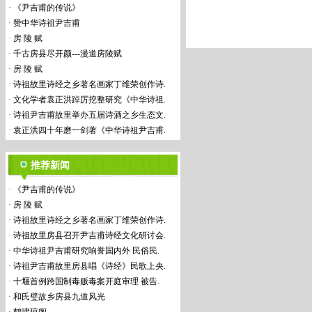
·
《尹吉甫的传说》
·
赞中华诗祖尹吉甫
·
房 陵 赋
·
千古房县尽开颜---漫道房陵赋
·
房 陵 赋
·
诗祖故里诗经之乡著名画家丁维荣创作诗.
·
文化学者袁正洪踔厉挖整研究《中华诗祖.
·
诗祖尹吉甫故里举办五届诗酒之乡生态文.
·
袁正洪四十年磨一剑著《中华诗祖尹吉甫.
推荐新闻
·
《尹吉甫的传说》
·
房 陵 赋
·
诗祖故里诗经之乡著名画家丁维荣创作诗.
·
诗祖故里房县召开尹吉甫诗经文化研讨会.
·
中华诗祖尹吉甫研究响誉国内外 民俗民.
·
诗祖尹吉甫故里房县唱《诗经》民歌上央.
·
十堰首例跨国制毒贩毒案开庭审理 被告.
·
和氏璧故乡房县九道风光