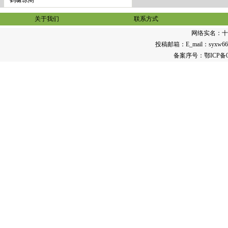
·
鹤啸琼阁
关于我们
联系方式
网络实名：
十
投稿邮箱：E_mail：syxw668@1
备案序号：
鄂ICP备0