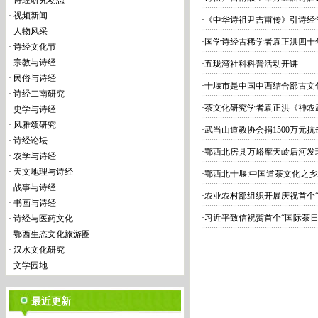
·
诗经研究动态
·
视频新闻
·
《中华诗祖尹吉甫传》引诗经
·
人物风采
·
国学诗经古稀学者袁正洪四十
·
诗经文化节
·
宗教与诗经
·
五珑湾社科科普活动开讲
·
民俗与诗经
·
十堰市是中国中西结合部古文
·
诗经二南研究
·
茶文化研究学者袁正洪《神农
·
史学与诗经
·
风雅颂研究
·
武当山道教协会捐1500万元
·
诗经论坛
·
鄂西北房县万峪摩天岭后河发
·
农学与诗经
·
天文地理与诗经
·
鄂西北十堰:中国道茶文化之
·
战事与诗经
·
农业农村部组织开展庆祝首个“
·
书画与诗经
·
习近平致信祝贺首个“国际茶日
·
诗经与医药文化
·
鄂西生态文化旅游圈
·
汉水文化研究
·
文学园地
最近更新