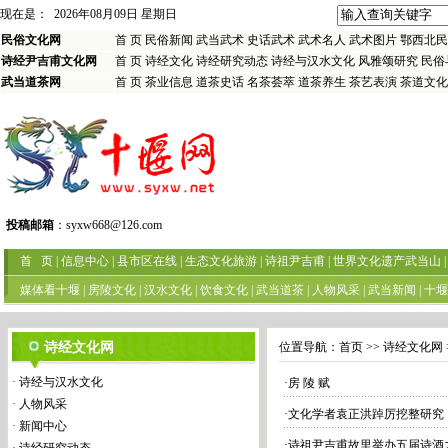
现在是：
2026年08月09日 星期日
民俗文化网
首 页
民俗新闻
武当武术
史话武术
武术名人
武术图片
鄂西北民
诗经尹吉甫文化网
首 页
诗经文化
诗经研究动态
诗经与汉水文化
风雅颂研究
民俗
武当道茶网
首 页
茶业信息
道茶史话
名茶荟萃
道茶养生
茶艺表演
茶道文化
投稿邮箱
：
syxw668@126.com
首 页
|
信息中心
|
县市区在线
|
生态文化旅游
|
诗祖尹吉甫
|
世界文化遗产武当山
|
媒体看十堰
|
房陵文化
|
汉水文化
|
饮食文化
|
武当道茶
|
人物风采
|
武当新闻
|
十堰
诗经文化网
位置导航：
首页
>> 诗经文化网 
·
诗经与汉水文化
·
房 陵 赋
·
人物风采
·
文化学者袁正洪踔厉挖整研究
·
新闻中心
·
诗祖尹吉甫故里举办五届诗酒之